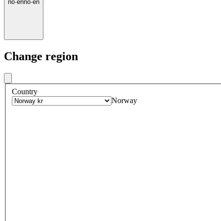
no
·
en
no
·
en
Change region
Country
Norway