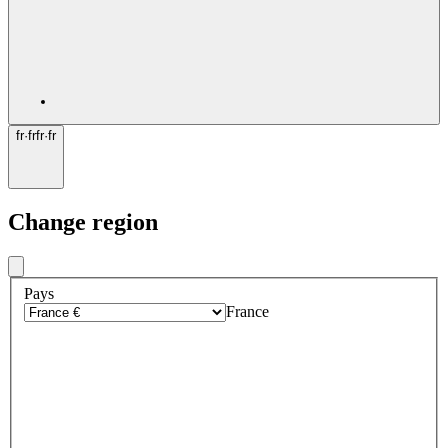
fr
·
fr
fr
·
fr
Change region
Pays
France