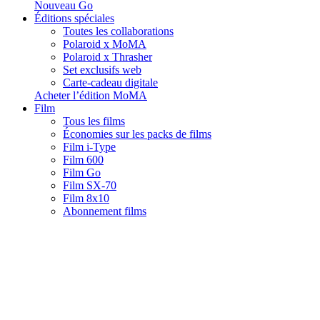
Nouveau Go
Éditions spéciales
Toutes les collaborations
Polaroid x MoMA
Polaroid x Thrasher
Set exclusifs web
Carte-cadeau digitale
Acheter l’édition MoMA
Film
Tous les films
Économies sur les packs de films
Film i-Type
Film 600
Film Go
Film SX-70
Film 8x10
Abonnement films