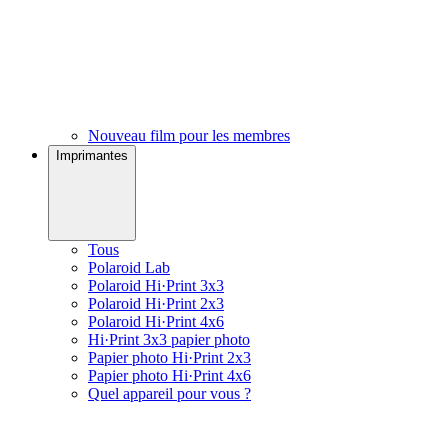
Nouveau film pour les membres
Imprimantes
Tous
Polaroid Lab
Polaroid Hi·Print 3x3
Polaroid Hi·Print 2x3
Polaroid Hi·Print 4x6
Hi·Print 3x3 papier photo
Papier photo Hi·Print 2x3
Papier photo Hi·Print 4x6
Quel appareil pour vous ?