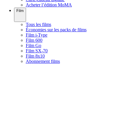
Acheter l’édition MoMA
Film
Tous les films
Économies sur les packs de films
Film i-Type
Film 600
Film Go
Film SX-70
Film 8x10
Abonnement films