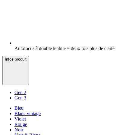
Autofocus à double lentille = deux fois plus de clarté
Infos produit
Gen 2
Gen 3
Bleu
Blanc vintage
Violet
Rouge
Noir