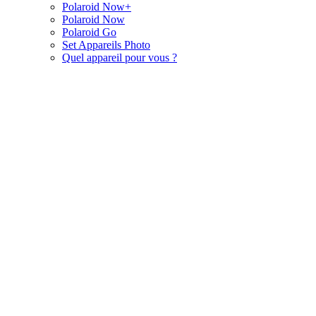
Polaroid Now+
Polaroid Now
Polaroid Go
Set Appareils Photo
Quel appareil pour vous ?