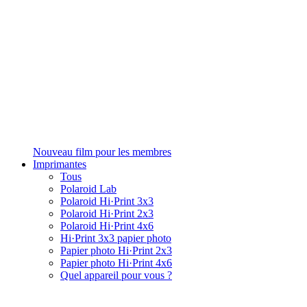
Nouveau film pour les membres
Imprimantes
Tous
Polaroid Lab
Polaroid Hi·Print 3x3
Polaroid Hi·Print 2x3
Polaroid Hi·Print 4x6
Hi·Print 3x3 papier photo
Papier photo Hi·Print 2x3
Papier photo Hi·Print 4x6
Quel appareil pour vous ?