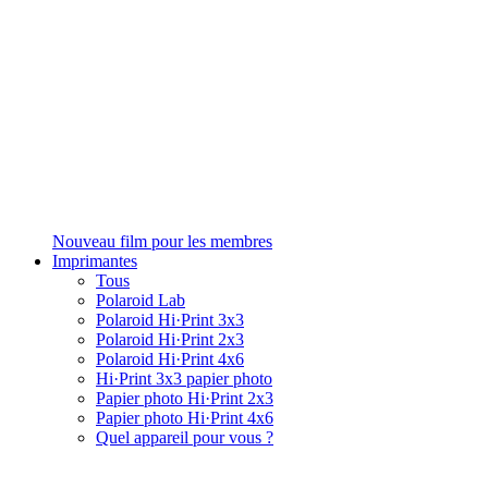
Nouveau film pour les membres
Imprimantes
Tous
Polaroid Lab
Polaroid Hi·Print 3x3
Polaroid Hi·Print 2x3
Polaroid Hi·Print 4x6
Hi·Print 3x3 papier photo
Papier photo Hi·Print 2x3
Papier photo Hi·Print 4x6
Quel appareil pour vous ?