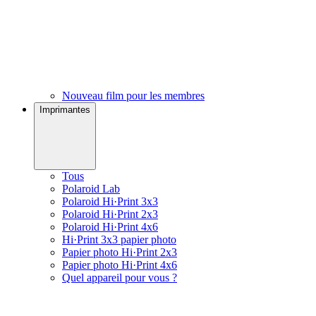
Nouveau film pour les membres
Imprimantes
Tous
Polaroid Lab
Polaroid Hi·Print 3x3
Polaroid Hi·Print 2x3
Polaroid Hi·Print 4x6
Hi·Print 3x3 papier photo
Papier photo Hi·Print 2x3
Papier photo Hi·Print 4x6
Quel appareil pour vous ?