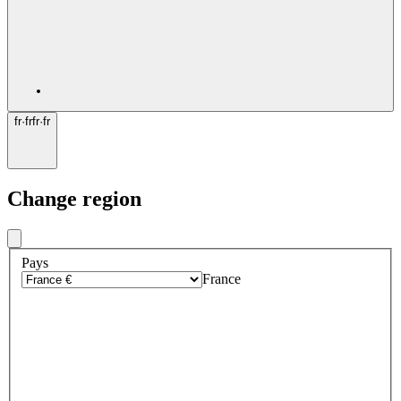
fr
·
fr
fr
·
fr
Change region
Pays
France