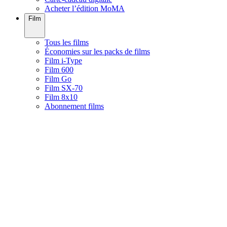
Acheter l’édition MoMA
Film
Tous les films
Économies sur les packs de films
Film i-Type
Film 600
Film Go
Film SX-70
Film 8x10
Abonnement films