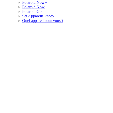
Polaroid Now+
Polaroid Now
Polaroid Go
Set Appareils Photo
Quel appareil pour vous ?