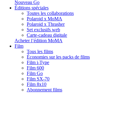
Nouveau Go
Éditions spéciales
Toutes les collaborations
Polaroid x MoMA
Polaroid x Thrasher
Set exclusifs web
Carte-cadeau digitale
Acheter l’édition MoMA
Film
Tous les films
Économies sur les packs de films
Film i-Type
Film 600
Film Go
Film SX-70
Film 8x10
Abonnement films