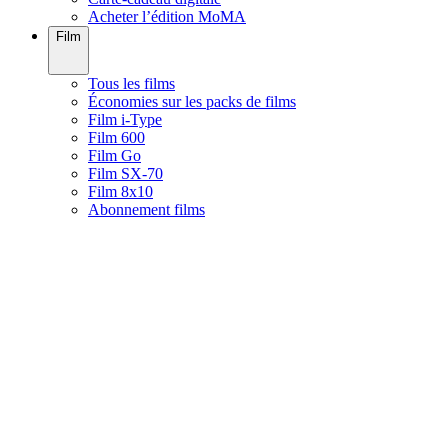
Acheter l’édition MoMA
Film
Tous les films
Économies sur les packs de films
Film i-Type
Film 600
Film Go
Film SX-70
Film 8x10
Abonnement films