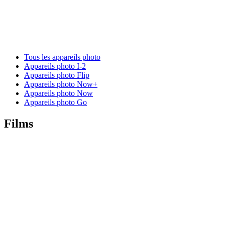
Tous les appareils photo
Appareils photo I-2
Appareils photo Flip
Appareils photo Now+
Appareils photo Now
Appareils photo Go
Films