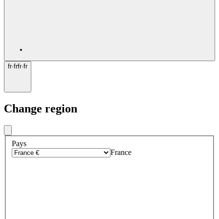
fr
·
fr
fr
·
fr
Change region
Pays
France