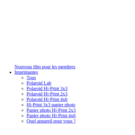
Nouveau film pour les membres
Imprimantes
Tous
Polaroid Lab
Polaroid Hi·Print 3x3
Polaroid Hi·Print 2x3
Polaroid Hi·Print 4x6
Hi·Print 3x3 papier photo
Papier photo Hi·Print 2x3
Papier photo Hi·Print 4x6
Quel appareil pour vous ?