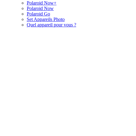
Polaroid Now+
Polaroid Now
Polaroid Go
Set Appareils Photo
Quel appareil pour vous ?