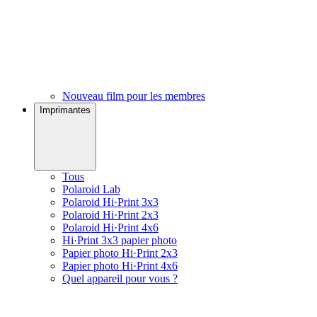
Nouveau film pour les membres
Imprimantes
Tous
Polaroid Lab
Polaroid Hi·Print 3x3
Polaroid Hi·Print 2x3
Polaroid Hi·Print 4x6
Hi·Print 3x3 papier photo
Papier photo Hi·Print 2x3
Papier photo Hi·Print 4x6
Quel appareil pour vous ?