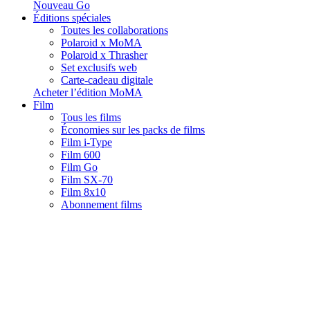
Nouveau Go
Éditions spéciales
Toutes les collaborations
Polaroid x MoMA
Polaroid x Thrasher
Set exclusifs web
Carte-cadeau digitale
Acheter l’édition MoMA
Film
Tous les films
Économies sur les packs de films
Film i-Type
Film 600
Film Go
Film SX-70
Film 8x10
Abonnement films