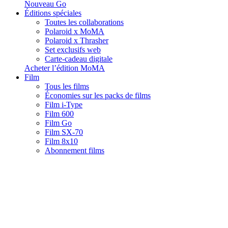
Nouveau Go
Éditions spéciales
Toutes les collaborations
Polaroid x MoMA
Polaroid x Thrasher
Set exclusifs web
Carte-cadeau digitale
Acheter l’édition MoMA
Film
Tous les films
Économies sur les packs de films
Film i-Type
Film 600
Film Go
Film SX-70
Film 8x10
Abonnement films