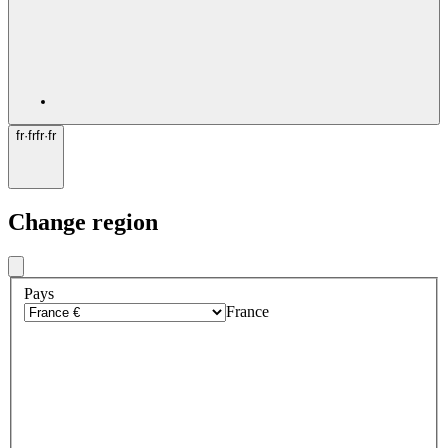
fr
·
fr
fr
·
fr
Change region
Pays
France