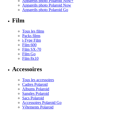
Appareils photo Polaroid Now+
Appareils photo Polaroid Now
Appareils photo Polaroid Go
Film
Tous les films
Packs films
i-Type Film
Film 600
Film SX-70
Film Go
Film 8x10
Accessoires
Tous les accessoires
Cadres Polaroid
Albums Polaroid
Sangles Polaroid
Sacs Polaroid
Accessoires Polaroid Go
Vêtements Polaroid