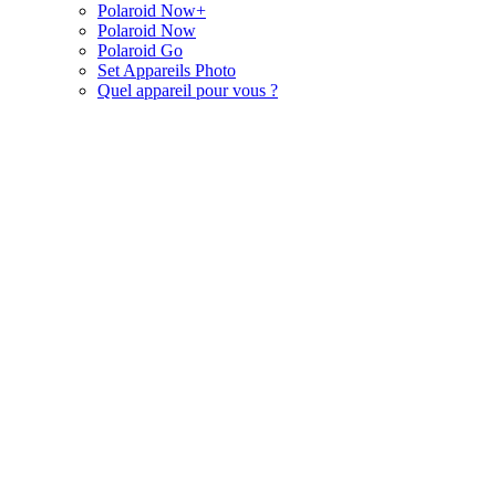
Polaroid Now+
Polaroid Now
Polaroid Go
Set Appareils Photo
Quel appareil pour vous ?