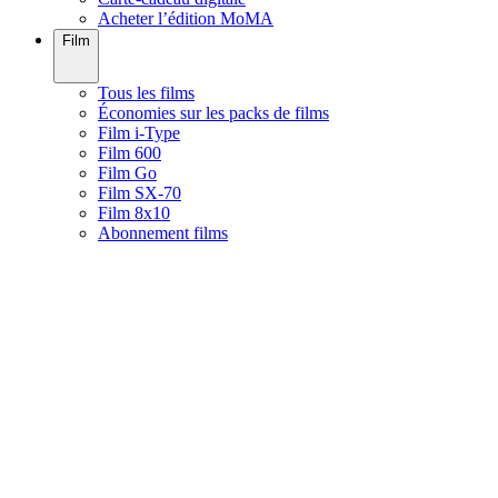
Acheter l’édition MoMA
Film
Tous les films
Économies sur les packs de films
Film i-Type
Film 600
Film Go
Film SX-70
Film 8x10
Abonnement films