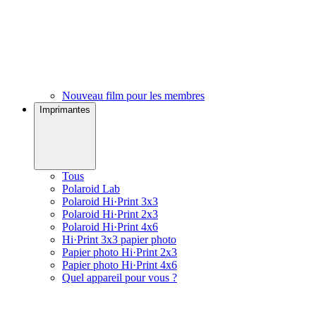
Nouveau film pour les membres
Imprimantes
Tous
Polaroid Lab
Polaroid Hi·Print 3x3
Polaroid Hi·Print 2x3
Polaroid Hi·Print 4x6
Hi·Print 3x3 papier photo
Papier photo Hi·Print 2x3
Papier photo Hi·Print 4x6
Quel appareil pour vous ?