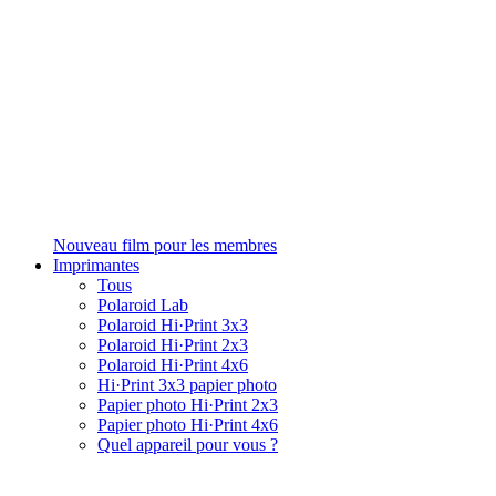
Nouveau film pour les membres
Imprimantes
Tous
Polaroid Lab
Polaroid Hi·Print 3x3
Polaroid Hi·Print 2x3
Polaroid Hi·Print 4x6
Hi·Print 3x3 papier photo
Papier photo Hi·Print 2x3
Papier photo Hi·Print 4x6
Quel appareil pour vous ?