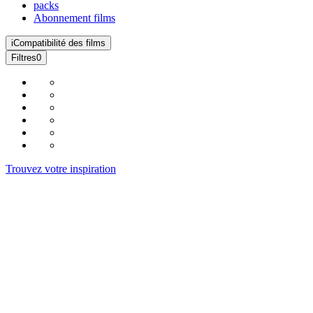
packs
Abonnement films
i
Compatibilité des films
Filtres
0
Trouvez votre inspiration