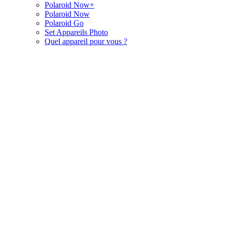
Polaroid Now+
Polaroid Now
Polaroid Go
Set Appareils Photo
Quel appareil pour vous ?