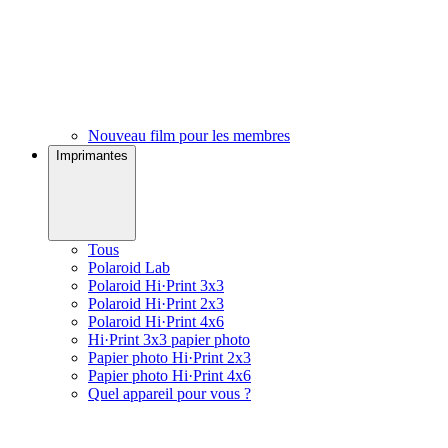
Nouveau film pour les membres
Imprimantes
Tous
Polaroid Lab
Polaroid Hi·Print 3x3
Polaroid Hi·Print 2x3
Polaroid Hi·Print 4x6
Hi·Print 3x3 papier photo
Papier photo Hi·Print 2x3
Papier photo Hi·Print 4x6
Quel appareil pour vous ?