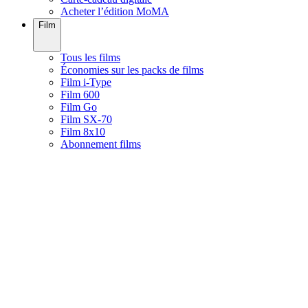
Acheter l’édition MoMA
Film
Tous les films
Économies sur les packs de films
Film i-Type
Film 600
Film Go
Film SX-70
Film 8x10
Abonnement films