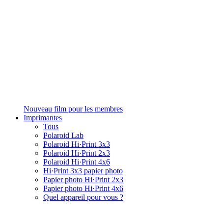
Nouveau film pour les membres
Imprimantes
Tous
Polaroid Lab
Polaroid Hi·Print 3x3
Polaroid Hi·Print 2x3
Polaroid Hi·Print 4x6
Hi·Print 3x3 papier photo
Papier photo Hi·Print 2x3
Papier photo Hi·Print 4x6
Quel appareil pour vous ?