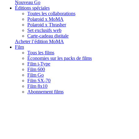
Nouveau Go
Éditions spéciales
Toutes les collaborations
Polaroid x MoMA
Polaroid x Thrasher
Set exclusifs web
Carte-cadeau digitale
Acheter l’édition MoMA
Film
Tous les films
Économies sur les packs de films
Film i-Type
Film 600
Film Go
Film SX-70
Film 8x10
Abonnement films