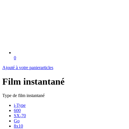
0
Ajouté à votre panier
articles
Film instantané
Type de film instantané
i-Type
600
SX-70
Go
8x10