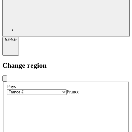
fr
·
fr
fr
·
fr
Change region
Pays
France