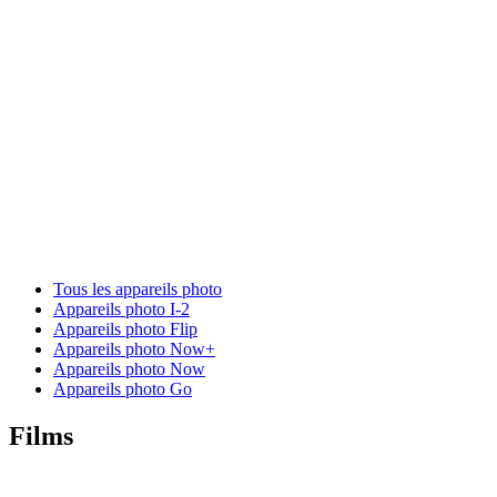
Tous les appareils photo
Appareils photo I-2
Appareils photo Flip
Appareils photo Now+
Appareils photo Now
Appareils photo Go
Films