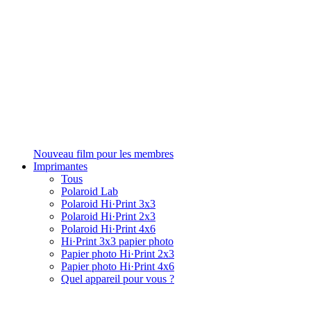
Nouveau film pour les membres
Imprimantes
Tous
Polaroid Lab
Polaroid Hi·Print 3x3
Polaroid Hi·Print 2x3
Polaroid Hi·Print 4x6
Hi·Print 3x3 papier photo
Papier photo Hi·Print 2x3
Papier photo Hi·Print 4x6
Quel appareil pour vous ?