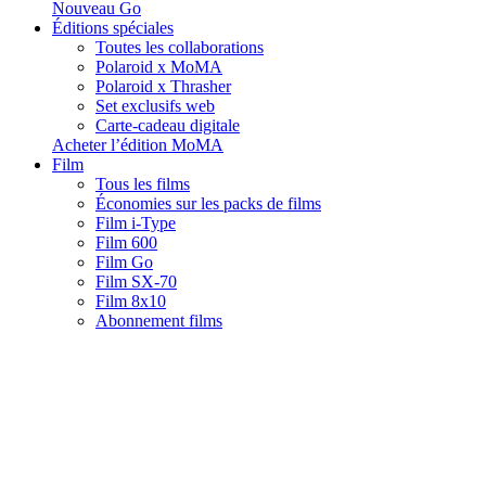
Nouveau Go
Éditions spéciales
Toutes les collaborations
Polaroid x MoMA
Polaroid x Thrasher
Set exclusifs web
Carte-cadeau digitale
Acheter l’édition MoMA
Film
Tous les films
Économies sur les packs de films
Film i-Type
Film 600
Film Go
Film SX-70
Film 8x10
Abonnement films