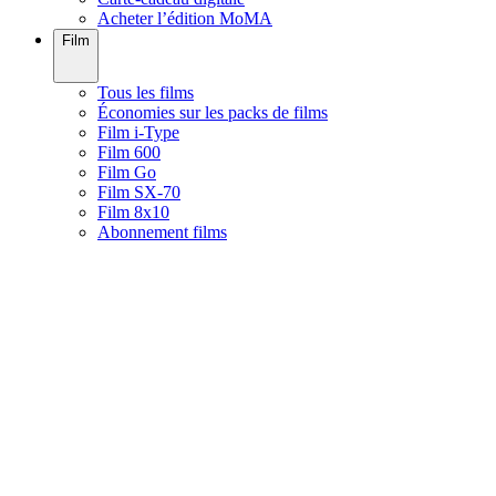
Acheter l’édition MoMA
Film
Tous les films
Économies sur les packs de films
Film i-Type
Film 600
Film Go
Film SX-70
Film 8x10
Abonnement films