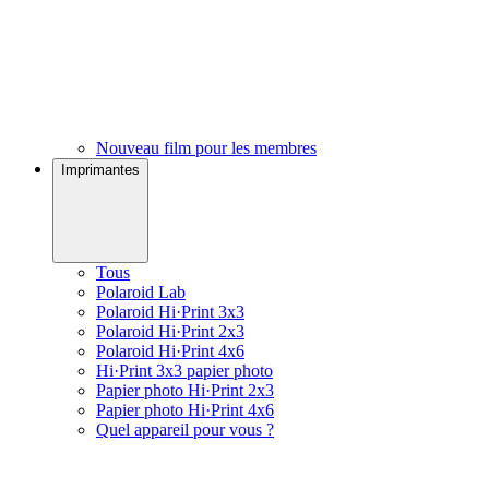
Nouveau film pour les membres
Imprimantes
Tous
Polaroid Lab
Polaroid Hi·Print 3x3
Polaroid Hi·Print 2x3
Polaroid Hi·Print 4x6
Hi·Print 3x3 papier photo
Papier photo Hi·Print 2x3
Papier photo Hi·Print 4x6
Quel appareil pour vous ?