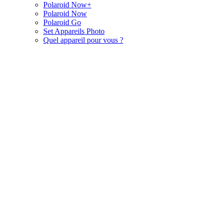
Polaroid Now+
Polaroid Now
Polaroid Go
Set Appareils Photo
Quel appareil pour vous ?