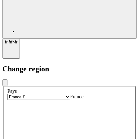
fr
·
fr
fr
·
fr
Change region
Pays
France