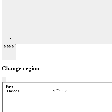
fr
·
fr
fr
·
fr
Change region
Pays
France