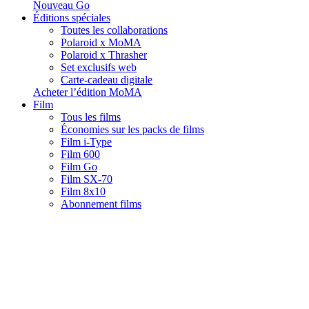
Nouveau Go
Éditions spéciales
Toutes les collaborations
Polaroid x MoMA
Polaroid x Thrasher
Set exclusifs web
Carte-cadeau digitale
Acheter l’édition MoMA
Film
Tous les films
Économies sur les packs de films
Film i-Type
Film 600
Film Go
Film SX-70
Film 8x10
Abonnement films