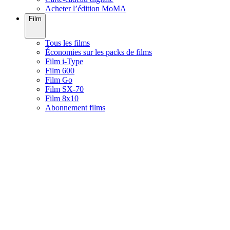
Acheter l’édition MoMA
Film
Tous les films
Économies sur les packs de films
Film i-Type
Film 600
Film Go
Film SX-70
Film 8x10
Abonnement films