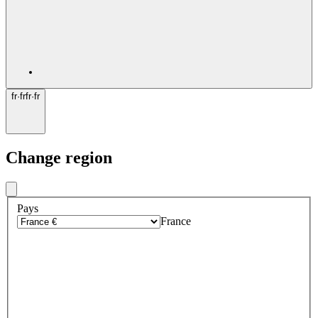
fr
·
fr
fr
·
fr
Change region
Pays
France