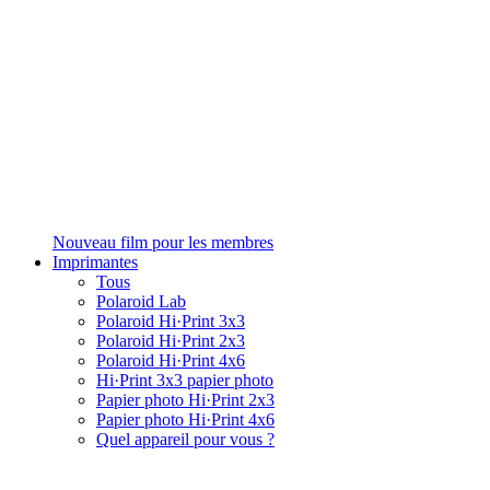
Nouveau film pour les membres
Imprimantes
Tous
Polaroid Lab
Polaroid Hi·Print 3x3
Polaroid Hi·Print 2x3
Polaroid Hi·Print 4x6
Hi·Print 3x3 papier photo
Papier photo Hi·Print 2x3
Papier photo Hi·Print 4x6
Quel appareil pour vous ?