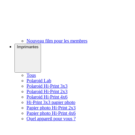
Nouveau film pour les membres
Imprimantes
Tous
Polaroid Lab
Polaroid Hi·Print 3x3
Polaroid Hi·Print 2x3
Polaroid Hi·Print 4x6
Hi·Print 3x3 papier photo
Papier photo Hi·Print 2x3
Papier photo Hi·Print 4x6
Quel appareil pour vous ?