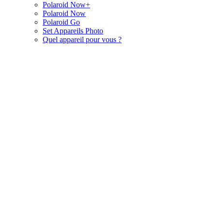
Polaroid Now+
Polaroid Now
Polaroid Go
Set Appareils Photo
Quel appareil pour vous ?