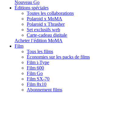
Nouveau Go
Éditions spéciales
Toutes les collaborations
Polaroid x MoMA
Polaroid x Thrasher
Set exclusifs web
Carte-cadeau digitale
Acheter l’édition MoMA
Film
Tous les films
Économies sur les packs de films
Film i-Type
Film 600
Film Go
Film SX-70
Film 8x10
Abonnement films