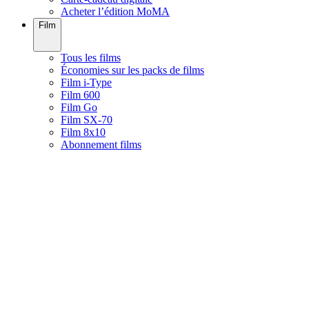
Acheter l’édition MoMA
Film
Tous les films
Économies sur les packs de films
Film i-Type
Film 600
Film Go
Film SX-70
Film 8x10
Abonnement films