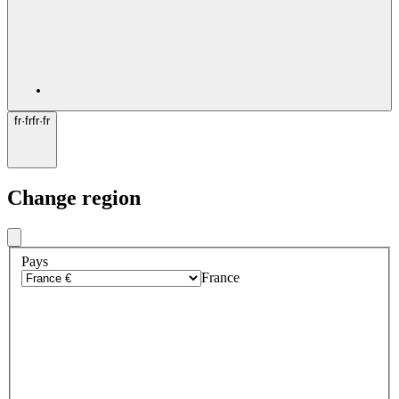
fr
·
fr
fr
·
fr
Change region
Pays
France