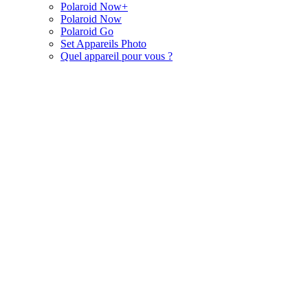
Polaroid Now+
Polaroid Now
Polaroid Go
Set Appareils Photo
Quel appareil pour vous ?