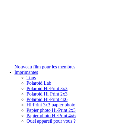
Nouveau film pour les membres
Imprimantes
Tous
Polaroid Lab
Polaroid Hi·Print 3x3
Polaroid Hi·Print 2x3
Polaroid Hi·Print 4x6
Hi·Print 3x3 papier photo
Papier photo Hi·Print 2x3
Papier photo Hi·Print 4x6
Quel appareil pour vous ?