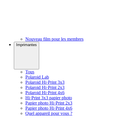
Nouveau film pour les membres
Imprimantes
Tous
Polaroid Lab
Polaroid Hi·Print 3x3
Polaroid Hi·Print 2x3
Polaroid Hi·Print 4x6
Hi·Print 3x3 papier photo
Papier photo Hi·Print 2x3
Papier photo Hi·Print 4x6
Quel appareil pour vous ?