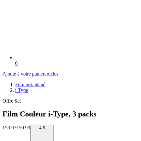
0
Ajouté à votre panier
articles
Film instantané
i-Type
Offre Set
Film Couleur i-Type, 3 packs
€53.97
€50.99
4.5