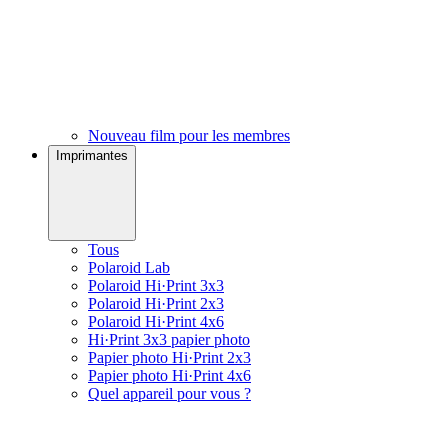
Nouveau film pour les membres
Imprimantes
Tous
Polaroid Lab
Polaroid Hi·Print 3x3
Polaroid Hi·Print 2x3
Polaroid Hi·Print 4x6
Hi·Print 3x3 papier photo
Papier photo Hi·Print 2x3
Papier photo Hi·Print 4x6
Quel appareil pour vous ?