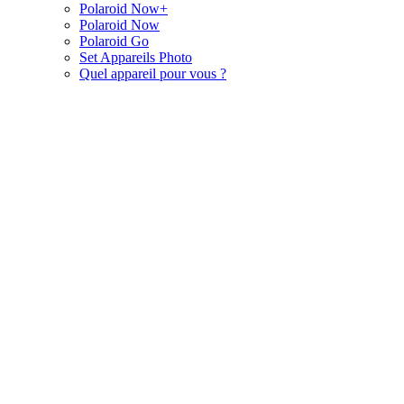
Polaroid Now+
Polaroid Now
Polaroid Go
Set Appareils Photo
Quel appareil pour vous ?