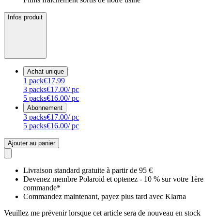
Infos produit
Achat unique
1
pack
€17.99
3
packs
€17.00
/ pc
5
packs
€16.00
/ pc
Abonnement
3
packs
€17.00
/ pc
5
packs
€16.00
/ pc
Ajouter au panier
Livraison standard gratuite à partir de 95 €
Devenez membre Polaroid et optenez - 10 % sur votre 1ère
commande*
Commandez maintenant, payez plus tard avec Klarna
Veuillez me prévenir lorsque cet article sera de nouveau en stock