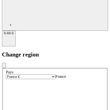
fr
·
fr
fr
·
fr
Change region
Pays
France