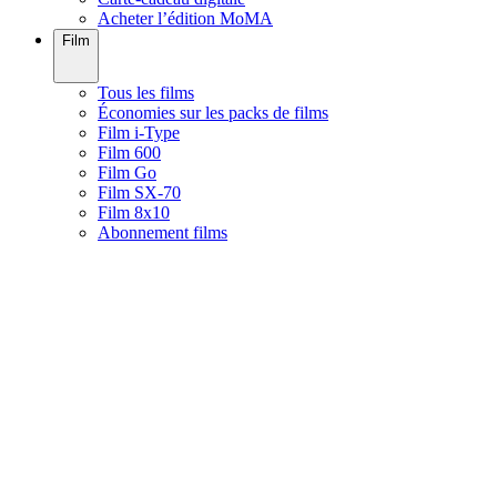
Acheter l’édition MoMA
Film
Tous les films
Économies sur les packs de films
Film i-Type
Film 600
Film Go
Film SX-70
Film 8x10
Abonnement films