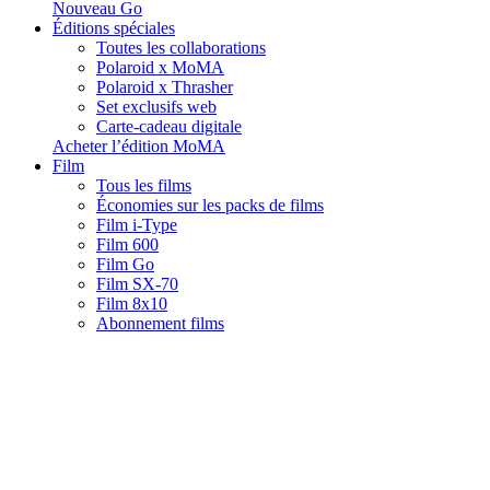
Nouveau Go
Éditions spéciales
Toutes les collaborations
Polaroid x MoMA
Polaroid x Thrasher
Set exclusifs web
Carte-cadeau digitale
Acheter l’édition MoMA
Film
Tous les films
Économies sur les packs de films
Film i-Type
Film 600
Film Go
Film SX-70
Film 8x10
Abonnement films