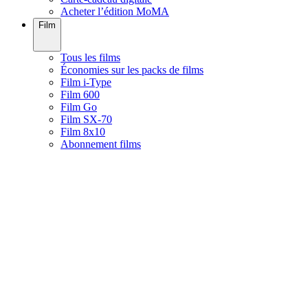
Acheter l’édition MoMA
Film
Tous les films
Économies sur les packs de films
Film i-Type
Film 600
Film Go
Film SX-70
Film 8x10
Abonnement films