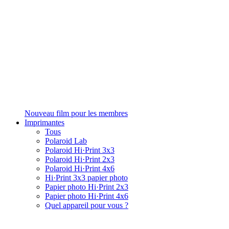
Nouveau film pour les membres
Imprimantes
Tous
Polaroid Lab
Polaroid Hi·Print 3x3
Polaroid Hi·Print 2x3
Polaroid Hi·Print 4x6
Hi·Print 3x3 papier photo
Papier photo Hi·Print 2x3
Papier photo Hi·Print 4x6
Quel appareil pour vous ?