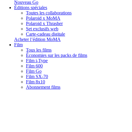
Nouveau Go
Éditions spéciales
Toutes les collaborations
Polaroid x MoMA
Polaroid x Thrasher
Set exclusifs web
Carte-cadeau digitale
Acheter l’édition MoMA
Film
Tous les films
Économies sur les packs de films
Film i-Type
Film 600
Film Go
Film SX-70
Film 8x10
Abonnement films