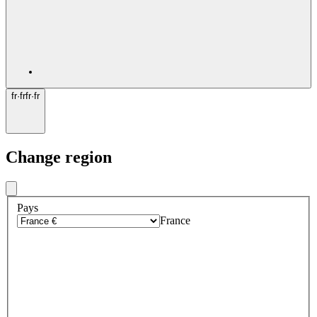
fr
·
fr
fr
·
fr
Change region
Pays
France