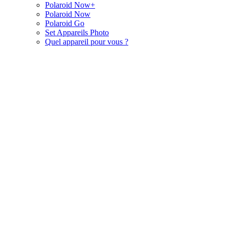
Polaroid Now+
Polaroid Now
Polaroid Go
Set Appareils Photo
Quel appareil pour vous ?