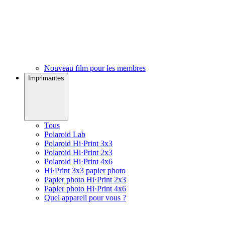
Nouveau film pour les membres
Imprimantes
Tous
Polaroid Lab
Polaroid Hi·Print 3x3
Polaroid Hi·Print 2x3
Polaroid Hi·Print 4x6
Hi·Print 3x3 papier photo
Papier photo Hi·Print 2x3
Papier photo Hi·Print 4x6
Quel appareil pour vous ?