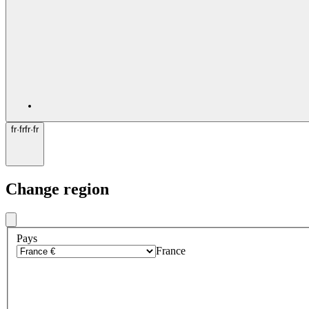
fr
·
fr
fr
·
fr
Change region
Pays
France