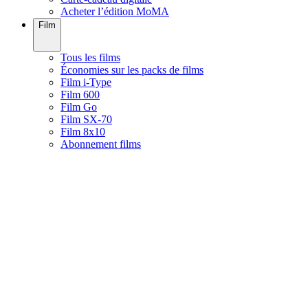
Acheter l’édition MoMA
Film
Tous les films
Économies sur les packs de films
Film i-Type
Film 600
Film Go
Film SX-70
Film 8x10
Abonnement films