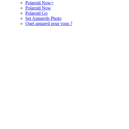
Polaroid Now+
Polaroid Now
Polaroid Go
Set Appareils Photo
Quel appareil pour vous ?