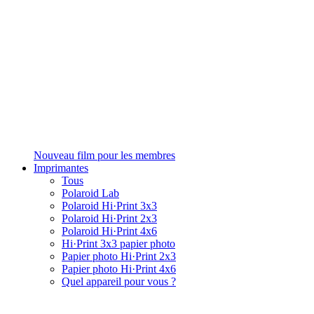
Nouveau film pour les membres
Imprimantes
Tous
Polaroid Lab
Polaroid Hi·Print 3x3
Polaroid Hi·Print 2x3
Polaroid Hi·Print 4x6
Hi·Print 3x3 papier photo
Papier photo Hi·Print 2x3
Papier photo Hi·Print 4x6
Quel appareil pour vous ?