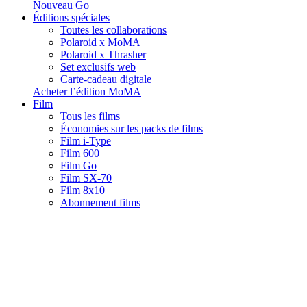
Nouveau Go
Éditions spéciales
Toutes les collaborations
Polaroid x MoMA
Polaroid x Thrasher
Set exclusifs web
Carte-cadeau digitale
Acheter l’édition MoMA
Film
Tous les films
Économies sur les packs de films
Film i-Type
Film 600
Film Go
Film SX-70
Film 8x10
Abonnement films