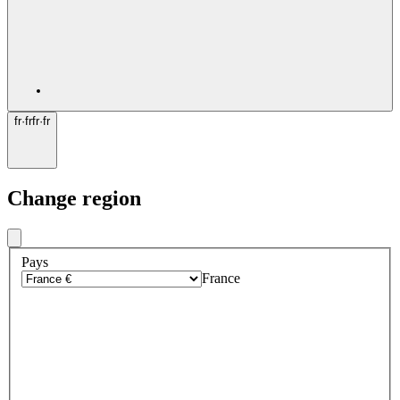
fr
·
fr
fr
·
fr
Change region
Pays
France