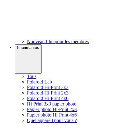
Nouveau film pour les membres
Imprimantes
Tous
Polaroid Lab
Polaroid Hi·Print 3x3
Polaroid Hi·Print 2x3
Polaroid Hi·Print 4x6
Hi·Print 3x3 papier photo
Papier photo Hi·Print 2x3
Papier photo Hi·Print 4x6
Quel appareil pour vous ?