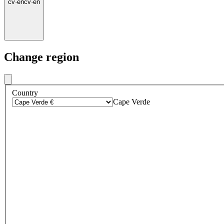
cv
·
en
cv
·
en
Change region
Country
Cape Verde